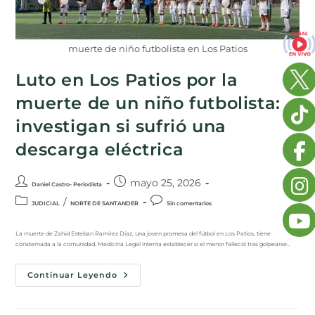
muerte de niño futbolista en Los Patios
Luto en Los Patios por la
muerte de un niño futbolista:
investigan si sufrió una
descarga eléctrica
mayo 25, 2026
Daniel Castro- Periodista
/
JUDICIAL
NORTE DE SANTANDER
Sin comentarios
La muerte de Zahid Esteban Ramírez Díaz, una joven promesa del fútbol en Los Patios, tiene
consternada a la comunidad. Medicina Legal intenta establecer si el menor falleció tras golpearse…
Continuar Leyendo