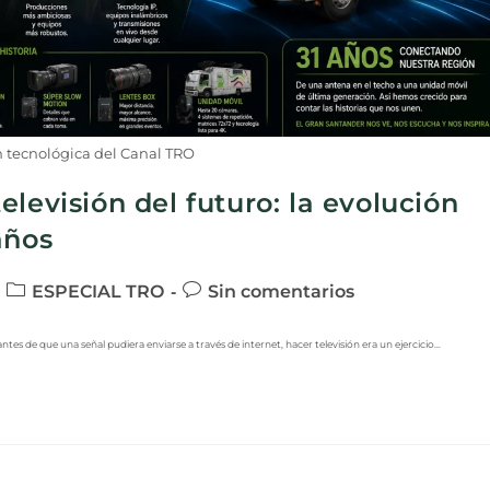
 tecnológica del Canal TRO
levisión del futuro: la evolución
años
ESPECIAL TRO
Sin comentarios
ntes de que una señal pudiera enviarse a través de internet, hacer televisión era un ejercicio…