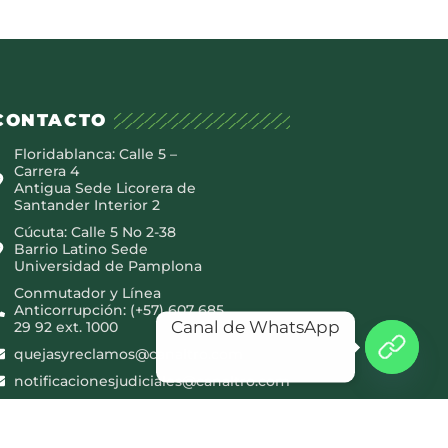
CONTACTO
Floridablanca: Calle 5 –
Carrera 4
Antigua Sede Licorera de
Santander Interior 2
Cúcuta: Calle 5 No 2-38
Barrio Latino Sede
Universidad de Pamplona
Conmutador y Línea
Anticorrupción: (+57) 607 685
Canal de WhatsApp
29 92 ext. 1000
quejasyreclamos@canaltro.com
notificacionesjudiciales@canaltro.com