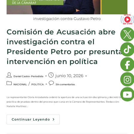
investigación contra Gustavo Petro
Comisión de Acusación abre
investigación contra el
Presidente Petro por presunta
intervención en política
junio 10, 2026
Daniel Castro- Periodista
/
NACIONAL
POLITICA
Sin comentarios
La representante Gloria Arizabaleta ordenó la apertura de una actuación disciplinaria y decretó la
práctica de pruebas dentro del proceso que cursa en la Cámara de Representantes. Redacción:
Natalia Martínez…
Continuar Leyendo