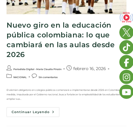
Nuevo giro en la educación
pública colombiana: lo que
cambiará en las aulas desde
2026
febrero 16, 2026
Periodista Digital - María Claudia Pinzón
NACIONAL
Sin comentarios
El alemán obligatorio en colegios públicos comenzará a implementarse desde 2026 en Colombia. La
medida, impulsada por el Gobierno nacional, busca fortalecer la empleabilidad de los estudiantes y
ampliar sus…
Continuar Leyendo