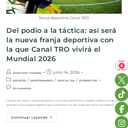
franja deportiva Canal TRO
Del podio a la táctica: así será
la nueva franja deportiva con
la que Canal TRO vivirá el
Mundial 2026
junio 14, 2026
Daniel Castro- Periodista
/
/
/
DEPORTES
ENTRETENIMIENTO
ESPECIAL TRO
ESTRENOS TRO
Sin comentarios
Historias que inspiran, análisis de expertos y reacciones desde México, Estados Unidos y Canadá harán
parte de la nueva apuesta deportiva que acompañará a los aficionados durante la cita futbolera…
Continuar Leyendo