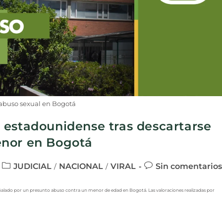
abuso sexual en Bogotá
 estadounidense tras descartarse
enor en Bogotá
JUDICIAL
NACIONAL
VIRAL
Sin comentarios
/
/
eñalado por un presunto abuso contra un menor de edad en Bogotá. Las valoraciones realizadas por