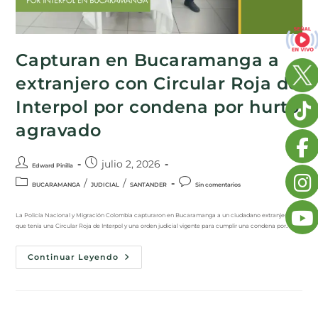
Capturan en Bucaramanga a
extranjero con Circular Roja de
Interpol por condena por hurto
agravado
julio 2, 2026
Edward Pinilla
/
/
BUCARAMANGA
JUDICIAL
SANTANDER
Sin comentarios
La Policía Nacional y Migración Colombia capturaron en Bucaramanga a un ciudadano extranjero
que tenía una Circular Roja de Interpol y una orden judicial vigente para cumplir una condena por…
Continuar Leyendo