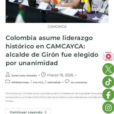
CAMCAYCA
Colombia asume liderazgo
histórico en CAMCAYCA:
alcalde de Girón fue elegido
por unanimidad
marzo 19, 2026
Daniel Castro- Periodista
/
/
INTERNACIONAL
POLITICA
SANTANDER
Sin comentarios
Por primera vez, Colombia asume la presidencia de la Confederación de Autoridades Municipales de
Centroamérica y el Caribe (CAMCAYCA). Este hecho histórico estará liderado por el alcalde de Girón,
Campo…
Continuar Leyendo