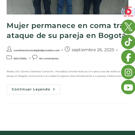
Mujer permanece en coma tras
ataque de su pareja en Bogotá
septiembre 26, 2025
coordinacion.trodigital@canaltro.com
NACIONAL
Sin comentarios
Redacción: Danna Valentina Camacho - Periodista Oriente Noticias Un nuevo caso de violencia de
pareja en Bogotá conmociona a la ciudad. El agresor atacó brutalmente a su pareja, Fabiana Karina…
Continuar Leyendo