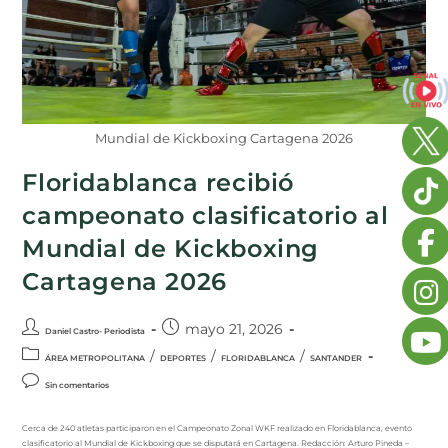
Mundial de Kickboxing Cartagena 2026
Floridablanca recibió
campeonato clasificatorio al
Mundial de Kickboxing
Cartagena 2026
mayo 21, 2026
Daniel Castro- Periodista
/
/
/
ÁREA METROPOLITANA
DEPORTES
FLORIDABLANCA
SANTANDER
Sin comentarios
Cerca de 240 atletas participaron en el Campeonato Zonal WKF realizado en Floridablanca, evento
clasificatorio al Mundial de Kickboxing que se disputará en Cartagena. Redacción: Arturo Pineda –