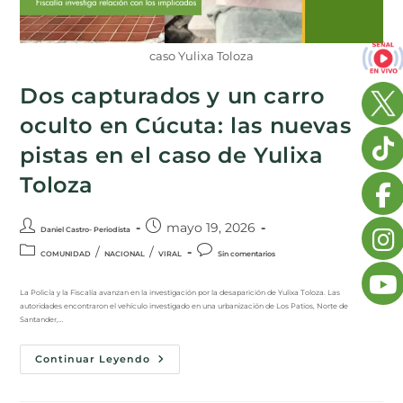
caso Yulixa Toloza
Dos capturados y un carro
oculto en Cúcuta: las nuevas
pistas en el caso de Yulixa
Toloza
mayo 19, 2026
Daniel Castro- Periodista
/
/
COMUNIDAD
NACIONAL
VIRAL
Sin comentarios
La Policía y la Fiscalía avanzan en la investigación por la desaparición de Yulixa Toloza. Las
autoridades encontraron el vehículo investigado en una urbanización de Los Patios, Norte de
Santander,…
Continuar Leyendo