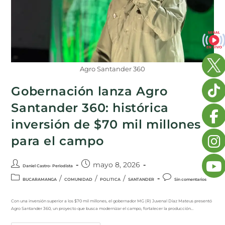
Agro Santander 360
Gobernación lanza Agro
Santander 360: histórica
inversión de $70 mil millones
para el campo
mayo 8, 2026
Daniel Castro- Periodista
/
/
/
BUCARAMANGA
COMUNIDAD
POLITICA
SANTANDER
Sin comentarios
Con una inversión superior a los $70 mil millones, el gobernador MG (R) Juvenal Díaz Mateus presentó
Agro Santander 360, un proyecto que busca modernizar el campo, fortalecer la producción…