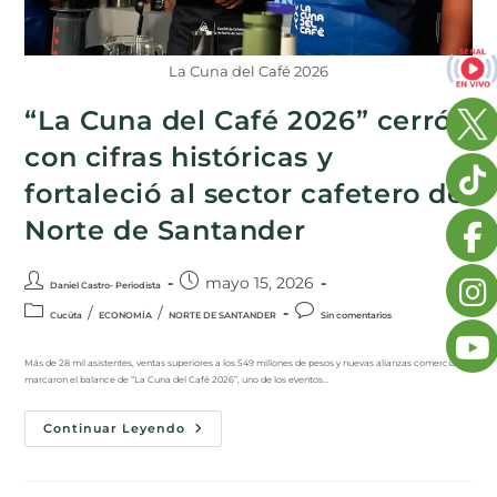
La Cuna del Café 2026
“La Cuna del Café 2026” cerró
con cifras históricas y
fortaleció al sector cafetero de
Norte de Santander
mayo 15, 2026
Daniel Castro- Periodista
/
/
Cucúta
ECONOMÍA
NORTE DE SANTANDER
Sin comentarios
Más de 28 mil asistentes, ventas superiores a los 549 millones de pesos y nuevas alianzas comerciales
marcaron el balance de “La Cuna del Café 2026”, uno de los eventos…
Continuar Leyendo