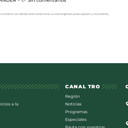
ANDER
Sin comentarios
dió contacto con ella durante varias horas. La noticia generó preocupación y una intensa…
CANAL TRO
Región
icios a la
Noticias
Programas
Especiales
Pauta con nosotros