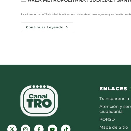
ÁREA METROPOLITANA
JUDICIAL
SANT
/
/
La adolescente de 13 años había salido de su vivienda el pasado jueves y su familia per
Continuar Leyendo
ENLACES
Transparencia
Atención y serv
ciudadanía
PQRSD
Mapa de Sitio