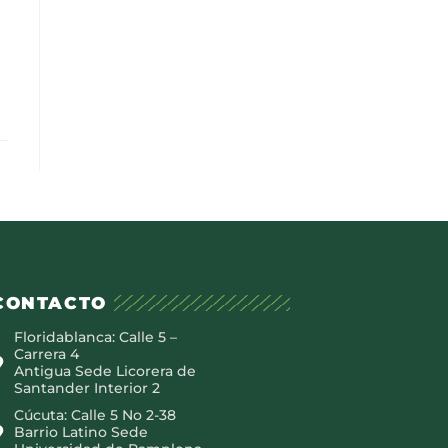
CONTACTO
Floridablanca: Calle 5 –
Carrera 4
Antigua Sede Licorera de
Santander Interior 2
Cúcuta: Calle 5 No 2-38
Barrio Latino Sede