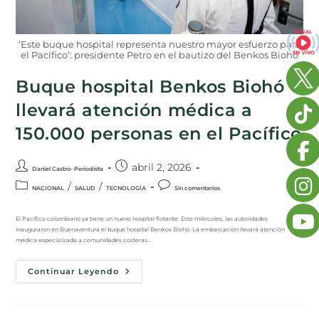
‘Este buque hospital representa nuestro mayor esfuerzo para
el Pacífico’: presidente Petro en el bautizo del Benkos Biohó
Buque hospital Benkos Biohó
llevará atención médica a
150.000 personas en el Pacífico
abril 2, 2026
Daniel Castro- Periodista
/
/
NACIONAL
SALUD
TECNOLOGÍA
Sin comentarios
El Pacífico colombiano ya tiene un nuevo hospital flotante. Este miércoles, las autoridades
inauguraron en Buenaventura el buque hospital Benkos Biohó. La embarcación llevará atención
médica especializada a comunidades costeras…
Continuar Leyendo