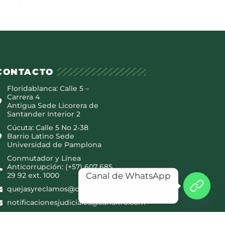
CONTACTO
Floridablanca: Calle 5 –
Carrera 4
Antigua Sede Licorera de
Santander Interior 2
Cúcuta: Calle 5 No 2-38
Barrio Latino Sede
Universidad de Pamplona
Conmutador y Línea
Anticorrupción: (+57) 607 685
Canal de WhatsApp
29 92 ext. 1000
quejasyreclamos@canaltro.com
notificacionesjudiciales@canaltro.com