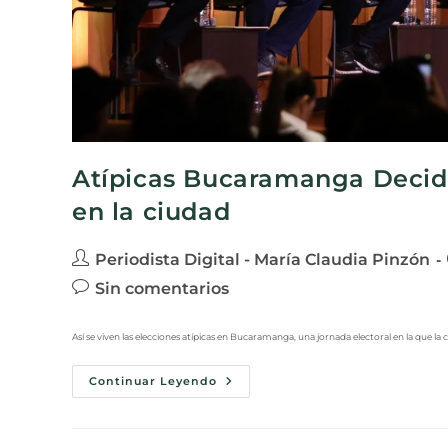
Atípicas Bucaramanga Decide:
en la ciudad
Periodista Digital - María Claudia Pinzón
Sin comentarios
Así se viven las elecciones atípicas en Bucaramanga, una jornada electoral en la que l
Continuar Leyendo