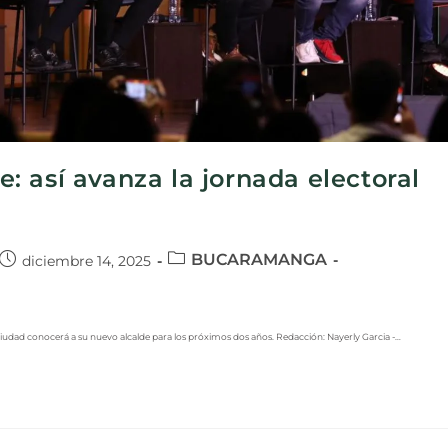
 así avanza la jornada electoral
BUCARAMANGA
diciembre 14, 2025
a ciudad conocerá a su nuevo alcalde para los próximos dos años. Redacción: Nayerly Garcia -…