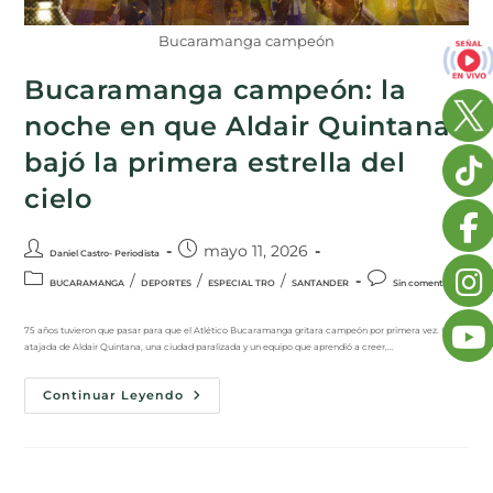
Bucaramanga campeón
Bucaramanga campeón: la
noche en que Aldair Quintana
bajó la primera estrella del
cielo
mayo 11, 2026
Daniel Castro- Periodista
/
/
/
BUCARAMANGA
DEPORTES
ESPECIAL TRO
SANTANDER
Sin comentarios
75 años tuvieron que pasar para que el Atlético Bucaramanga gritara campeón por primera vez. Una
atajada de Aldair Quintana, una ciudad paralizada y un equipo que aprendió a creer,…
Continuar Leyendo