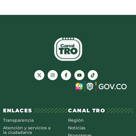
ENLACES
CANAL TRO
Transparencia
Región
Atención y servicios a
Noticias
la ciudadanía
Programas