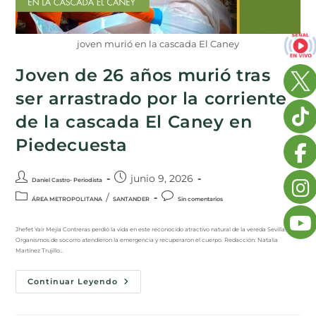
joven murió en la cascada El Caney
Joven de 26 años murió tras
ser arrastrado por la corriente
de la cascada El Caney en
Piedecuesta
junio 9, 2026
Daniel Castro- Periodista
/
ÁREA METROPOLITANA
SANTANDER
Sin comentarios
Jhefet Yair Mejía Contreras perdió la vida en este reconocido atractivo natural de la vereda Sevilla.
Organismos de socorro atendieron la emergencia y recuperaron el cuerpo. Redacción: Natalia
Martínez Trujillo…
Continuar Leyendo