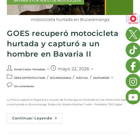
motocicleta hurtada en Bucaramanga
GOES recuperó motocicleta
hurtada y capturó a un
hombre en Bavaria II
mayo 22, 2026
Daniel Castro- Periodista
/
/
/
ÁREA METROPOLITANA
BUCARAMANGA
JUDICIAL
SANTANDER
Sin comentarios
La Policía capturó en flagrancia a un joven de 19 años que se movilizaba en una motocicleta reportada
como hurtada en Bucaramanga. Redacción: Natalia Martínez Trujillo – Periodista TRO Digital…
Continuar Leyendo