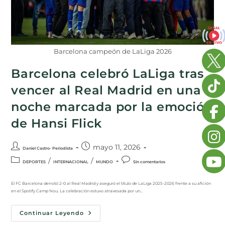
Barcelona campeón de LaLiga 2026
Barcelona celebró LaLiga tras
vencer al Real Madrid en una
noche marcada por la emoción
de Hansi Flick
mayo 11, 2026
Daniel Castro- Periodista
/
/
DEPORTES
INTERNACIONAL
MUNDO
Sin comentarios
El FC Barcelona derrotó 2-0 al Real Madrid y aseguró el título de LaLiga 2025-2026 frente a su afición
en el Spotify Camp Nou. La celebración estuvo atravesada por un…
Continuar Leyendo