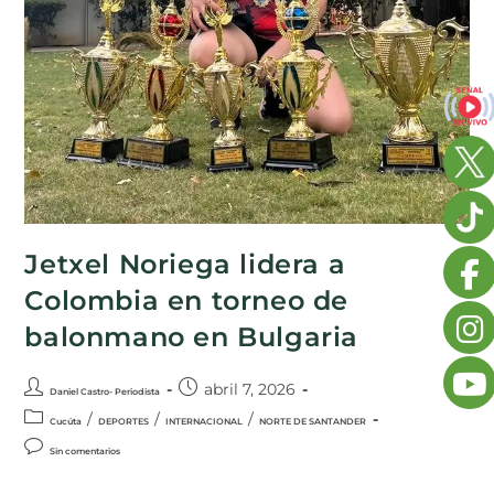
Jetxel Noriega lidera a
Colombia en torneo de
balonmano en Bulgaria
abril 7, 2026
Daniel Castro- Periodista
/
/
/
Cucúta
DEPORTES
INTERNACIONAL
NORTE DE SANTANDER
Sin comentarios