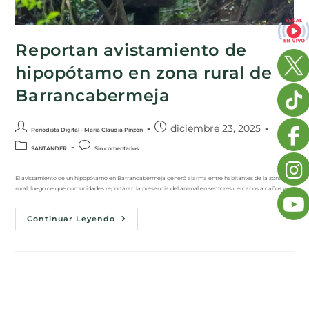
Reportan avistamiento de
hipopótamo en zona rural de
Barrancabermeja
diciembre 23, 2025
Periodista Digital - María Claudia Pinzón
SANTANDER
Sin comentarios
El avistamiento de un hipopótamo en Barrancabermeja generó alarma entre habitantes de la zona
rural, luego de que comunidades reportaran la presencia del animal en sectores cercanos a caños y…
Continuar Leyendo