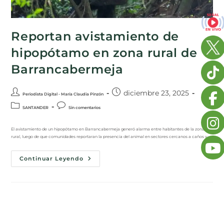
Reportan avistamiento de
hipopótamo en zona rural de
Barrancabermeja
diciembre 23, 2025
Periodista Digital - María Claudia Pinzón
SANTANDER
Sin comentarios
El avistamiento de un hipopótamo en Barrancabermeja generó alarma entre habitantes de la zona
rural, luego de que comunidades reportaran la presencia del animal en sectores cercanos a caños y…
Continuar Leyendo