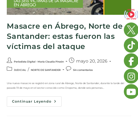
Masacre en Ábrego, Norte de
Santander: estas fueron las
víctimas del ataque
mayo 20, 2026
Periodista Digital - María Claudia Pinzón
/
JUDICIAL
NORTE DE SANTANDER
Sin comentarios
Una nueva masacre se registró en zona rural de Ábrego, Norte de Santander, durante la tarde del
pasado 19 de mayo en el sector conocido como Oropoma, donde seis personas…
Continuar Leyendo