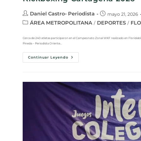
Daniel Castro- Periodista
mayo 21, 2026
ÁREA METROPOLITANA
DEPORTES
FL
/
/
Cerca de 240 atletas participaron en el Campeonato Zonal WKF realizado en Floridabla
Pineda – Periodista Oriente…
Continuar Leyendo