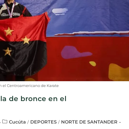
n el Centroamericano de Karate
a de bronce en el
Cucúta
DEPORTES
NORTE DE SANTANDER
/
/