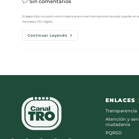
Sin comentarios
El deportista cucuteño volvió a destacarse a nivel internacional tras subir al podio 
Periodista TRO Digital…
Continuar Leyendo
ENLACES
Transparencia
Atención y serv
ciudadanía
PQRSD