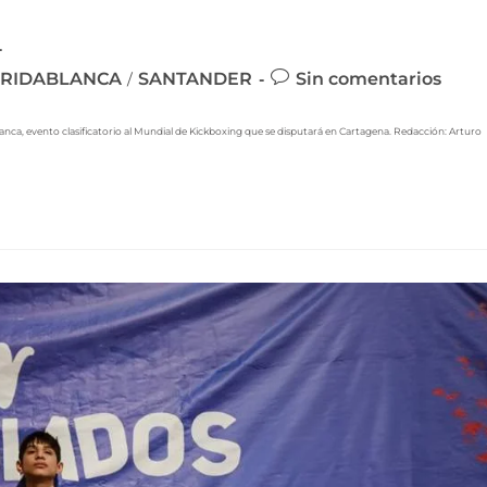
ORIDABLANCA
SANTANDER
Sin comentarios
/
nca, evento clasificatorio al Mundial de Kickboxing que se disputará en Cartagena. Redacción: Arturo