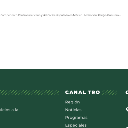
en el Campeonato Centroamericano y del Caribe disputado en México. Redacción: Karilyn Guerrero –
CANAL TRO
Región
icios a la
Noticias
Programas
Especiales