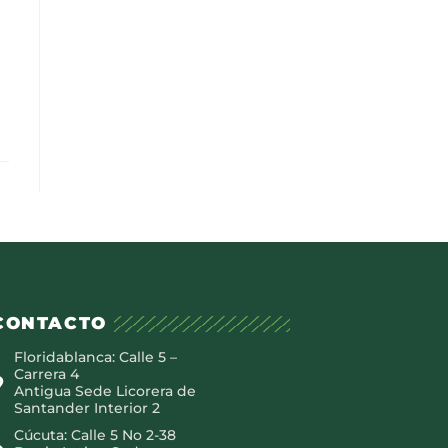
CONTACTO
Floridablanca: Calle 5 –
Carrera 4
Antigua Sede Licorera de
Santander Interior 2
Cúcuta: Calle 5 No 2-38