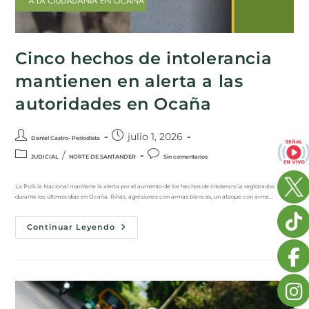
Cinco hechos de intolerancia
mantienen en alerta a las
autoridades en Ocaña
julio 1, 2026
Daniel Castro- Periodista
/
JUDICIAL
NORTE DE SANTANDER
Sin comentarios
La Policía Nacional mantiene la alerta por el aumento de los hechos de intolerancia registrados
durante los últimos días en Ocaña. Riñas, agresiones con armas blancas, un ataque con arma…
Continuar Leyendo