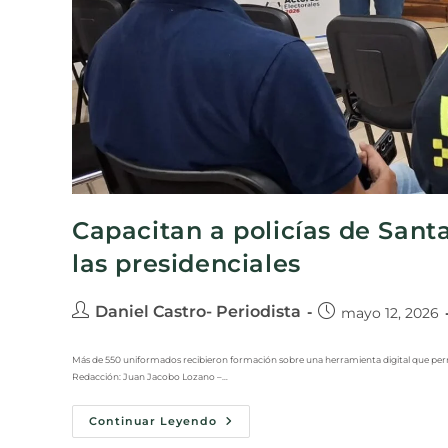
Capacitan a policías de Sant
las presidenciales
Daniel Castro- Periodista
mayo 12, 2026
Más de 550 uniformados recibieron formación sobre una herramienta digital que permit
Redacción: Juan Jacobo Lozano –…
Continuar Leyendo