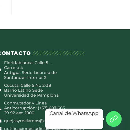
CONTACTO
Floridablanca: Calle 5 –
Carrera 4
Antigua Sede Licorera de
Santander Interior 2
Cúcuta: Calle 5 No 2-38
Barrio Latino Sede
Universidad de Pamplona
Conmutador y Línea
Anticorrupción: (+57) 607 685
Canal de WhatsApp
29 92 ext. 1000
quejasyreclamos@canaltro.com
notificacionesjudiciales@canaltro.com