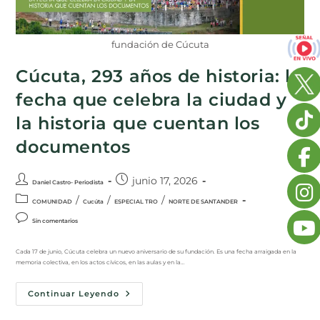
fundación de Cúcuta
Cúcuta, 293 años de historia: la
fecha que celebra la ciudad y
la historia que cuentan los
documentos
junio 17, 2026
Daniel Castro- Periodista
/
/
/
COMUNIDAD
Cucúta
ESPECIAL TRO
NORTE DE SANTANDER
Sin comentarios
Cada 17 de junio, Cúcuta celebra un nuevo aniversario de su fundación. Es una fecha arraigada en la
memoria colectiva, en los actos cívicos, en las aulas y en la…
Continuar Leyendo