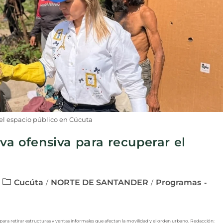
l espacio público en Cúcuta
va ofensiva para recuperar el
Cucúta
NORTE DE SANTANDER
Programas
/
/
 para retirar estructuras y ventas informales que afectan la movilidad y el orden urbano. Redacción: