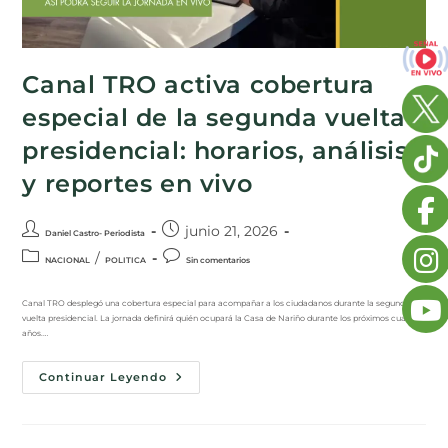
Canal TRO activa cobertura
especial de la segunda vuelta
presidencial: horarios, análisis
y reportes en vivo
junio 21, 2026
Daniel Castro- Periodista
/
NACIONAL
POLITICA
Sin comentarios
Canal TRO desplegó una cobertura especial para acompañar a los ciudadanos durante la segunda
vuelta presidencial. La jornada definirá quién ocupará la Casa de Nariño durante los próximos cuatro
años.…
Continuar Leyendo