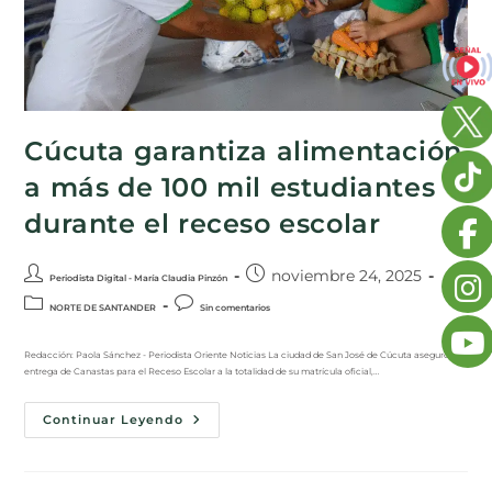
Cúcuta garantiza alimentación
a más de 100 mil estudiantes
durante el receso escolar
noviembre 24, 2025
Periodista Digital - María Claudia Pinzón
NORTE DE SANTANDER
Sin comentarios
Redacción: Paola Sánchez - Periodista Oriente Noticias La ciudad de San José de Cúcuta aseguró la
entrega de Canastas para el Receso Escolar a la totalidad de su matrícula oficial,…
Continuar Leyendo