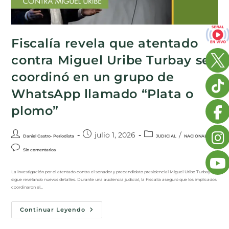
Fiscalía revela que atentado
contra Miguel Uribe Turbay se
coordinó en un grupo de
WhatsApp llamado “Plata o
plomo”
julio 1, 2026
/
Daniel Castro- Periodista
JUDICIAL
NACIONAL
Sin comentarios
La investigación por el atentado contra el senador y precandidato presidencial Miguel Uribe Turbay
sigue revelando nuevos detalles. Durante una audiencia judicial, la Fiscalía aseguró que los implicados
coordinaron el…
Continuar Leyendo