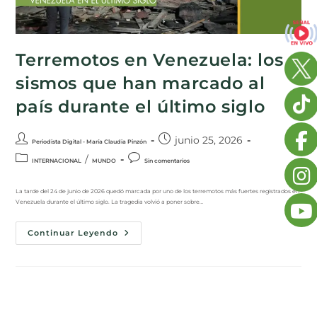
Terremotos en Venezuela: los
sismos que han marcado al
país durante el último siglo
junio 25, 2026
Periodista Digital - María Claudia Pinzón
/
INTERNACIONAL
MUNDO
Sin comentarios
La tarde del 24 de junio de 2026 quedó marcada por uno de los terremotos más fuertes registrados en
Venezuela durante el último siglo. La tragedia volvió a poner sobre…
Continuar Leyendo