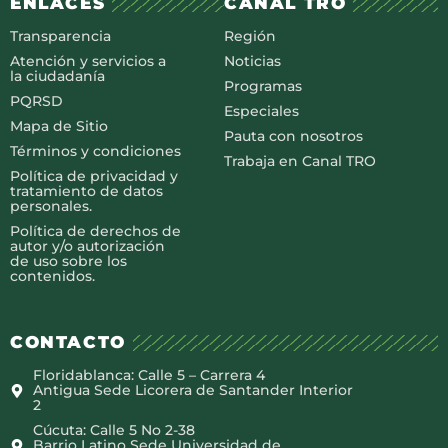
ENLACES
CANAL TRO
Transparencia
Región
Atención y servicios a
Noticias
la ciudadanía
Programas
PQRSD
Especiales
Mapa de Sitio
Pauta con nosotros
Términos y condiciones
Trabaja en Canal TRO
Política de privacidad y
tratamiento de datos
personales.
Política de derechos de
autor y/o autorización
de uso sobre los
contenidos.
CONTACTO
Floridablanca: Calle 5 – Carrera 4
Antigua Sede Licorera de Santander Interior
2
Cúcuta: Calle 5 No 2-38
Barrio Latino Sede Universidad de