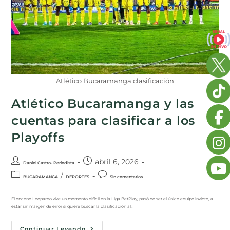
Atlético Bucaramanga clasificación
Atlético Bucaramanga y las
cuentas para clasificar a los
Playoffs
abril 6, 2026
Daniel Castro- Periodista
/
BUCARAMANGA
DEPORTES
Sin comentarios
El onceno Leopardo vive un momento difícil en la Liga BetPlay, pasó de ser el único equipo invicto, a
estar sin margen de error si quiere buscar la clasificación al…
Continuar Leyendo