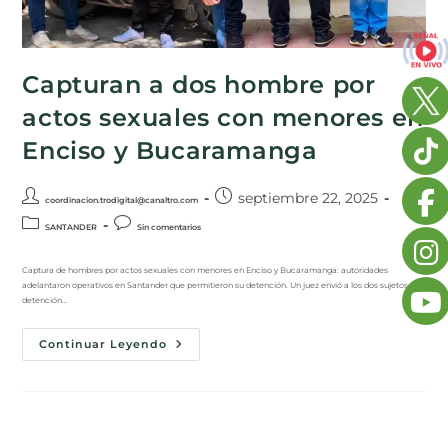
Capturan a dos hombre por
actos sexuales con menores en
Enciso y Bucaramanga
septiembre 22, 2025
coordinacion.trodigital@canaltro.com
SANTANDER
Sin comentarios
Captura de hombres por actos sexuales con menores en Enciso y Bucaramanga: autoridades
adelantaron operativos en Santander que permitieron su detención. Un juez envió a los dos sujetos a
detención…
Continuar Leyendo