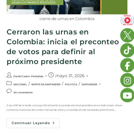
cierre de urnas en Colombia
Cerraron las urnas en
Colombia: inicia el preconteo
de votos para definir al
próximo presidente
mayo 31, 2026
Daniel Castro- Periodista
/
/
/
NACIONAL
NORTE DE SANTANDER
POLITICA
SANTANDER
Sin comentarios
A las 4:00 de la tarde concluyó oficialmente la jornada electoral presidencial en todo el país. Ahora
comienza el proceso de conteo manual de votos y consolidación de resultados preliminares…
Continuar Leyendo