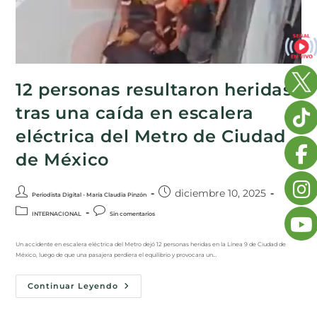
12 personas resultaron heridas
tras una caída en escalera
eléctrica del Metro de Ciudad
de México
diciembre 10, 2025
Periodista Digital - María Claudia Pinzón
INTERNACIONAL
Sin comentarios
Un accidente en escalera eléctrica del Metro dejó 12 personas heridas en la Línea 9 de Ciudad de
México, luego de que una pasajera perdiera el equilibrio y provocara un…
Continuar Leyendo