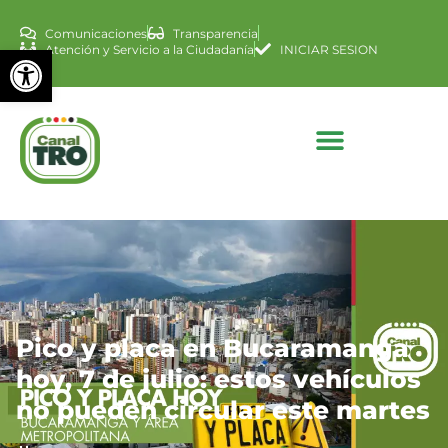
Comunicaciones
Transparencia
Abrir barra de herramienta
Atención y Servicio a la Ciudadanía
INICIAR SESION
Pico y placa en Bucaramanga
hoy, 7 de julio: estos vehículos
no pueden circular este martes