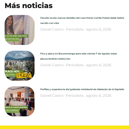
Más noticias
Fiscalía revela nuevos detalles del caso María Camila Potosí: bebé habría
nacido con vida
Daniel Castro- Periodista
agosto 6, 2026
Pico y placa en Bucaramanga para este viernes 7 de agosto: estas
placas tendrán restricción
Daniel Castro- Periodista
agosto 6, 2026
Perfiles y experiencia del gabinete ministerial de Abelardo de la Espriella
Daniel Castro- Periodista
agosto 6, 2026