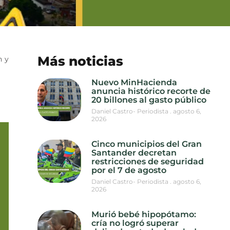
Más noticias
n y
Nuevo MinHacienda
anuncia histórico recorte de
20 billones al gasto público
Daniel Castro- Periodista
agosto 6,
2026
Cinco municipios del Gran
Santander decretan
restricciones de seguridad
por el 7 de agosto
Daniel Castro- Periodista
agosto 6,
2026
Murió bebé hipopótamo:
cría no logró superar