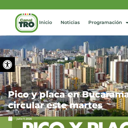
Inicio
Noticias
Programación
Abrir barra de herramienta
Pico y placa en Bucarama
circular este martes
julio 7, 2026