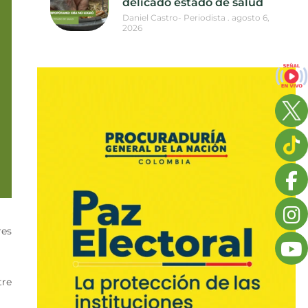
delicado estado de salud
Daniel Castro- Periodista
agosto 6,
2026
res
tre