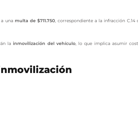
n a una
multa de $711.750
, correspondiente a la infracción C.14 
rán la
inmovilización del vehículo
, lo que implica asumir cos
inmovilización