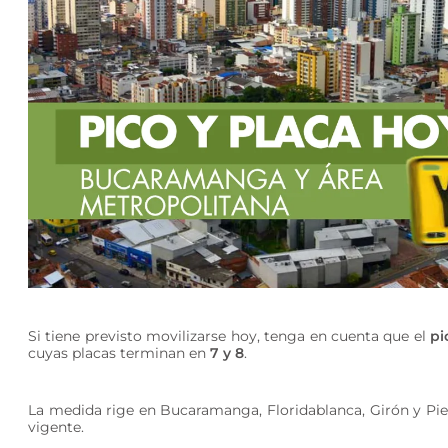
Si tiene previsto movilizarse hoy, tenga en cuenta que el
pi
cuyas placas terminan en
7 y 8
.
La medida rige en Bucaramanga, Floridablanca, Girón y Pied
vigente.