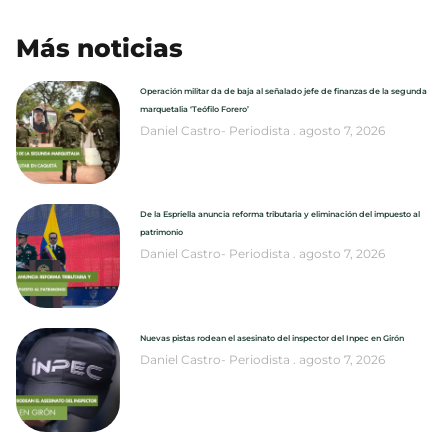
Más noticias
Operación militar da de baja al señalado jefe de finanzas de la segunda
marquetalia ‘Teófilo Forero’
Daniel Castro- Periodista
agosto 7, 2026
De la Espriella anuncia reforma tributaria y eliminación del impuesto al
patrimonio
Daniel Castro- Periodista
agosto 7, 2026
Nuevas pistas rodean el asesinato del inspector del Inpec en Girón
Daniel Castro- Periodista
agosto 7, 2026