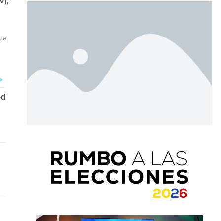
V),
aca