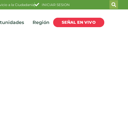
vicio a la Ciudadanía
INICIAR SESION
SEÑAL EN VIVO
rtunidades
Región
tiembre en Cúcuta