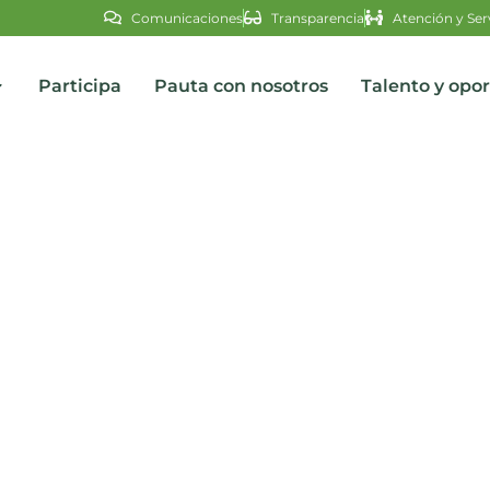
Comunicaciones
Transparencia
Atención y Ser
Participa
Pauta con nosotros
Talento y opo
s
ara el día de hoy 22 de sep