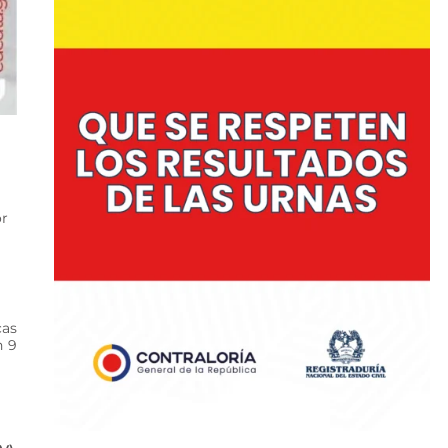
or
cas
n 9