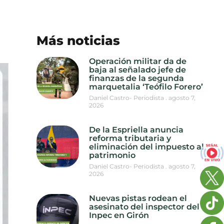
Más noticias
Operación militar da de
baja al señalado jefe de
finanzas de la segunda
marquetalia ‘Teófilo Forero’
Daniel Castro- Periodista
agosto 7,
2026
De la Espriella anuncia
reforma tributaria y
eliminación del impuesto al
patrimonio
Daniel Castro- Periodista
agosto 7,
2026
Nuevas pistas rodean el
asesinato del inspector del
Inpec en Girón