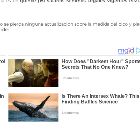
aca es de
quince (15) Salarios Mínimos Legales Vigentes (SML
o se pierda ninguna actualización sobre la medida del pico y pl
nder.