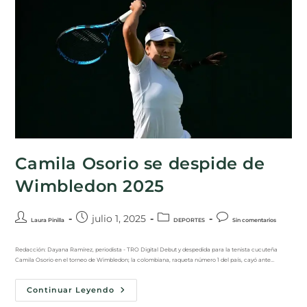
Camila Osorio se despide de
Wimbledon 2025
julio 1, 2025
Laura Pinilla
DEPORTES
Sin comentarios
Redacción: Dayana Ramírez, periodista - TRO Digital Debut y despedida para la tenista cucuteña
Camila Osorio en el torneo de Wimbledon; la colombiana, raqueta número 1 del país, cayó ante…
Continuar Leyendo