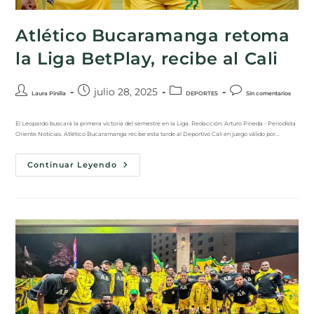
Atlético Bucaramanga retoma
la Liga BetPlay, recibe al Cali
julio 28, 2025
Laura Pinilla
DEPORTES
Sin comentarios
El Leopardo buscará la primera victoria del semestre en la Liga. Redacción: Arturo Pineda - Periodista
Oriente Noticias. Atlético Bucaramanga recibe esta tarde al Deportivo Cali en juego válido por…
Continuar Leyendo