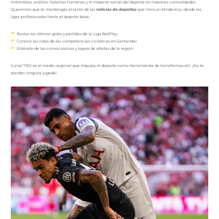
entrevistas, análisis, historias humanas y el impacto social del deporte en nuestras comunidades.
Queremos que te mantengas al tanto de las
noticias de deportes
que marcan tendencia, desde las
ligas profesionales hasta el deporte base.
Revisa los últimos goles y partidos de la Liga BetPlay
Conoce las rutas de las competencias ciclísticas en Santander
Entérate de las convocatorias y logros de atletas de la región
Canal TRO es el medio regional que impulsa el deporte como herramienta de transformación. ¡No te
pierdas ninguna jugada!