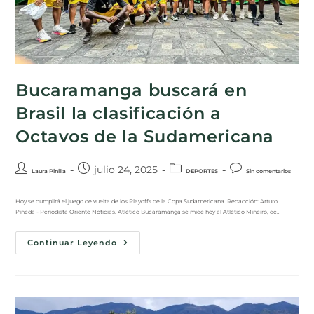
Bucaramanga buscará en
Brasil la clasificación a
Octavos de la Sudamericana
julio 24, 2025
Laura Pinilla
DEPORTES
Sin comentarios
Hoy se cumplirá el juego de vuelta de los Playoffs de la Copa Sudamericana. Redacción: Arturo
Pineda - Periodista Oriente Noticias. Atlético Bucaramanga se mide hoy al Atlético Mineiro, de…
Continuar Leyendo