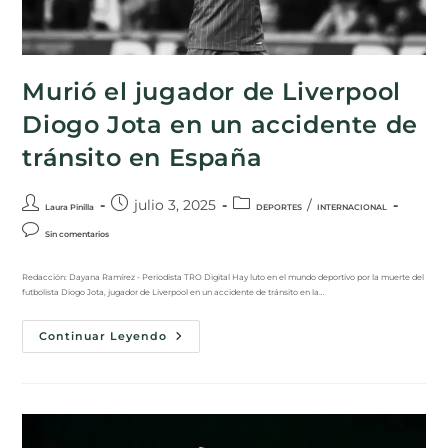
Murió el jugador de Liverpool
Diogo Jota en un accidente de
tránsito en España
julio 3, 2025
/
Laura Pinilla
DEPORTES
INTERNACIONAL
Sin comentarios
Redacción: Dayana Ramírez - Periodista TRO Digital Hay luto en el mundo deportivo por la muerte del
futbolista Diogo Jota, jugador de Liverpool en un accidente de tránsito en la…
Continuar Leyendo