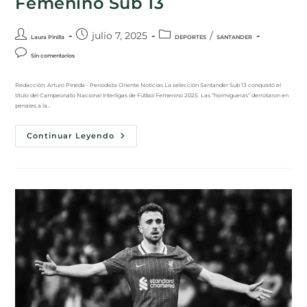
Femenino Sub 13
julio 7, 2025
/
Laura Pinilla
DEPORTES
SANTANDER
Sin comentarios
Redacción: Arturo Pineda - Periodista Oriente Noticias La selección Santander Sub 13 conquistó el
título del Campeonato Nacional Interligas de Fútbol Femenino 2025. Las “hormigueras” derrotaron en
penales a la…
Continuar Leyendo