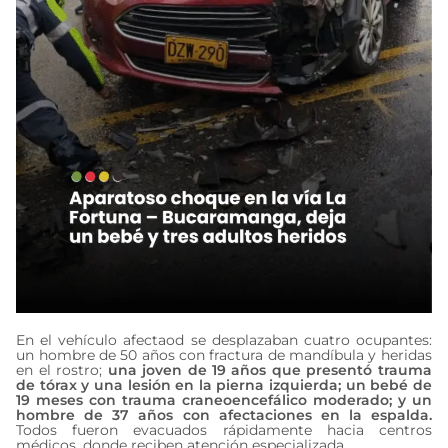
En el vehículo afectaod se desplazaban cuatro ocupantes:
un hombre de 50 años con fractura de mandíbula y heridas
en el rostro;
una joven de 19 años que presentó trauma
de tórax y una lesión en la pierna izquierda; un bebé de
19 meses con trauma craneoencefálico moderado; y un
hombre de 37 años con afectaciones en la espalda.
Todos fueron evacuados rápidamente hacia centros
médicos, donde reciben atención especializada.