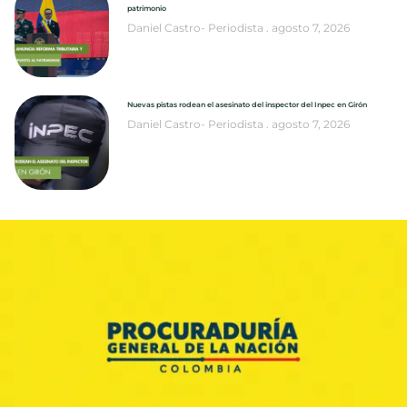
patrimonio
Daniel Castro- Periodista
agosto 7, 2026
Nuevas pistas rodean el asesinato del inspector del Inpec en Girón
Daniel Castro- Periodista
agosto 7, 2026