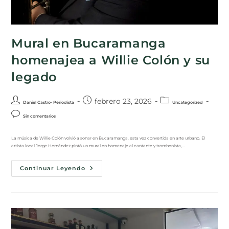
Mural en Bucaramanga
homenajea a Willie Colón y su
legado
febrero 23, 2026
Daniel Castro- Periodista
Uncategorized
Sin comentarios
La música de Willie Colón volvió a sonar en Bucaramanga, esta vez convertida en arte urbano. El
artista local Jorge Hernández pintó un mural en homenaje al cantante y trombonista,…
Continuar Leyendo