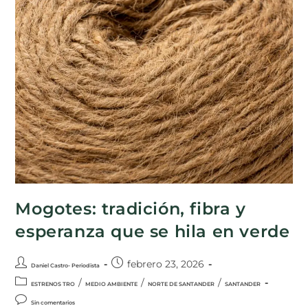
Mogotes: tradición, fibra y
esperanza que se hila en verde
febrero 23, 2026
Daniel Castro- Periodista
/
/
/
ESTRENOS TRO
MEDIO AMBIENTE
NORTE DE SANTANDER
SANTANDER
Sin comentarios