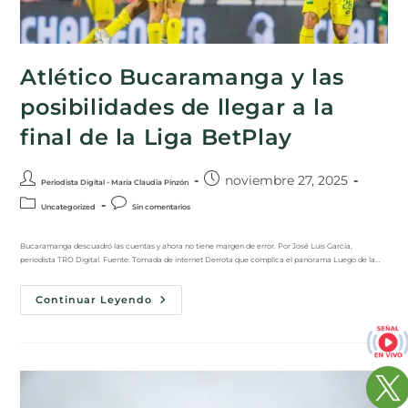
Atlético Bucaramanga y las
posibilidades de llegar a la
final de la Liga BetPlay
noviembre 27, 2025
Periodista Digital - María Claudia Pinzón
Uncategorized
Sin comentarios
Bucaramanga descuadró las cuentas y ahora no tiene margen de error. Por José Luis García,
periodista TRO Digital. Fuente: Tomada de internet Derrota que complica el panorama Luego de la…
Continuar Leyendo