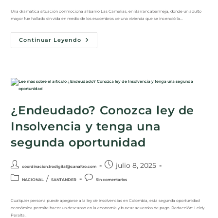
Una dramática situación conmociona al barrio Las Camelias, en Barrancabermeja, donde un adulto
mayor fue hallado sin vida en medio de los escombros de una vivienda que se incendió la…
Continuar Leyendo
¿Endeudado? Conozca ley de
Insolvencia y tenga una
segunda oportunidad
julio 8, 2025
coordinacion.trodigital@canaltro.com
/
NACIONAL
SANTANDER
Sin comentarios
Cualquier persona puede apegarse a la ley de insolvencias en Colombia, esta segunda oportunidad
económica permite hacer un descanso en la economía y buscar acuerdos de pago. Redacción: Leidy
Peralta…