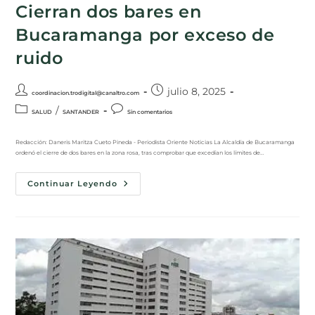
Cierran dos bares en
Bucaramanga por exceso de
ruido
julio 8, 2025
coordinacion.trodigital@canaltro.com
/
SALUD
SANTANDER
Sin comentarios
Redacción: Daneris Maritza Cueto Pineda - Periodista Oriente Noticias La Alcaldía de Bucaramanga
ordenó el cierre de dos bares en la zona rosa, tras comprobar que excedían los límites de…
Continuar Leyendo