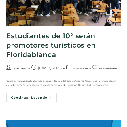
Estudiantes de 10° serán
promotores turísticos en
Floridablanca
julio 8, 2025
Laura Pinilla
EDUCACIÓN
Sin comentarios
Con la participación de alumnos de grado décimo del Colegio Vicente Azuero sede A, inició el primer
ciclo de capacitaciones lideradas por la Secretaría de Turismo y Desarrollo Económico para…
Continuar Leyendo