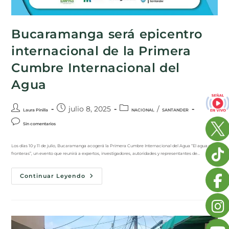
Bucaramanga será epicentro
internacional de la Primera
Cumbre Internacional del
Agua
julio 8, 2025
/
Laura Pinilla
NACIONAL
SANTANDER
Sin comentarios
Los días 10 y 11 de julio, Bucaramanga acogerá la Primera Cumbre Internacional del Agua “El agua sin
fronteras”, un evento que reunirá a expertos, investigadores, autoridades y representantes de…
Continuar Leyendo