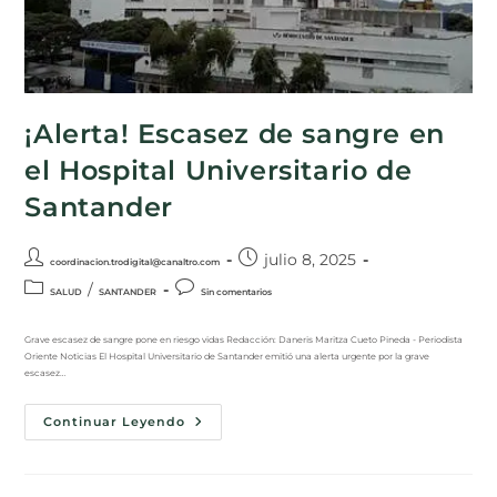
¡Alerta! Escasez de sangre en
el Hospital Universitario de
Santander
julio 8, 2025
coordinacion.trodigital@canaltro.com
/
SALUD
SANTANDER
Sin comentarios
Grave escasez de sangre pone en riesgo vidas Redacción: Daneris Maritza Cueto Pineda - Periodista
Oriente Noticias El Hospital Universitario de Santander emitió una alerta urgente por la grave
escasez…
Continuar Leyendo