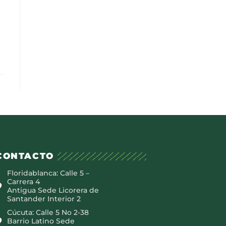
CONTACTO
Floridablanca: Calle 5 –
Carrera 4
Antigua Sede Licorera de
Santander Interior 2
Cúcuta: Calle 5 No 2-38
Barrio Latino Sede