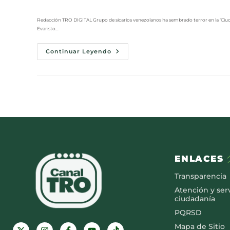
Redacción TRO DIGITAL Grupo de sicarios venezolanos ha sembrado terror en la ‘Ciudad
Evaristo…
Continuar Leyendo
ENLACES
Transparencia
Atención y serv
ciudadanía
PQRSD
Mapa de Sitio