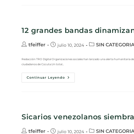
12 grandes bandas dinamizan
tfeiffer
SIN CATEGORI
julio 10, 2024
Redacción TRO Digital Organizaciones sociales han lanzado una alerta humanitaria d
ciudadanos de Cúcuta.Un total…
Continuar Leyendo
Sicarios venezolanos siembr
tfeiffer
SIN CATEGORI
julio 10, 2024