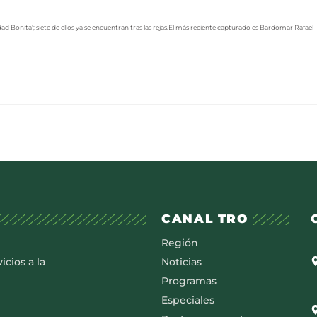
 Bonita’; siete de ellos ya se encuentran tras las rejas.El más reciente capturado es Bardomar Rafael
CANAL TRO
Región
icios a la
Noticias
Programas
Especiales