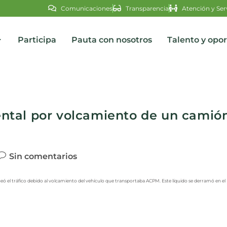
Comunicaciones
Transparencia
Atención y Ser
Participa
Pauta con nosotros
Talento y opo
s
ntal por volcamiento de un camió
Sin comentarios
ó el tráfico debido al volcamiento del vehículo que transportaba ACPM. Este líquido se derramó en el