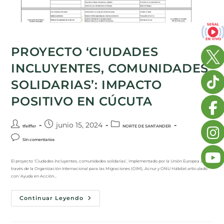
PROYECTO ‘CIUDADES
INCLUYENTES, COMUNIDADES
SOLIDARIAS’: IMPACTO
POSITIVO EN CÚCUTA
junio 15, 2024
tfeiffer
NORTE DE SANTANDER
Sin comentarios
El proyecto ‘Ciudades Incluyentes, comunidades solidarias’, implementado por la Unión Europea a
través de la Organización Internacional para las Migraciones (OIM), Acnur y ONU Hábitat articulado
con ‘Ayuda en Acción…
Continuar Leyendo