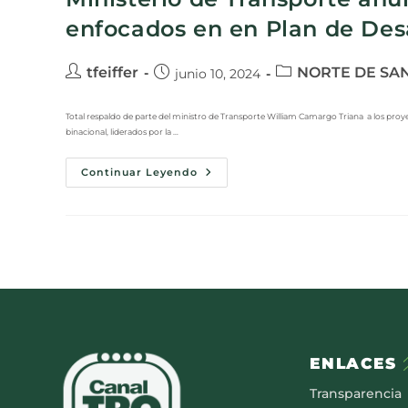
enfocados en en Plan de Desa
tfeiffer
NORTE DE SA
junio 10, 2024
Total respaldo de parte del ministro de Transporte William Camargo Triana a los proyec
binacional, liderados por la …
Continuar Leyendo
ENLACES
Transparencia