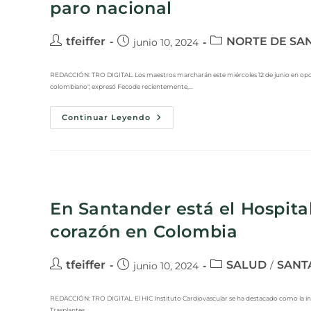
paro nacional
tfeiffer
NORTE DE SA
junio 10, 2024
REDACCIÓN: TRO DIGITAL. Los maestros marcharán este miércoles 12 de junio en oposi
colombiano", expresó Fecode recientemente,…
Continuar Leyendo
En Santander está el Hospita
corazón en Colombia
tfeiffer
SALUD
SANT
/
junio 10, 2024
REDACCIÓN: TRO DIGITAL. El HIC Instituto Cardiovascular se ha destacado como la inst
Trasplantes…