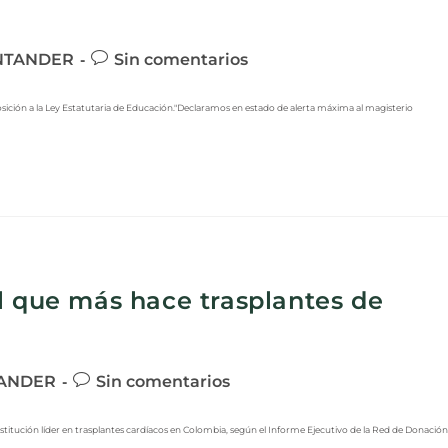
NTANDER
Sin comentarios
ción a la Ley Estatutaria de Educación."Declaramos en estado de alerta máxima al magisterio
l que más hace trasplantes de
ANDER
Sin comentarios
itución líder en trasplantes cardíacos en Colombia, según el Informe Ejecutivo de la Red de Donación