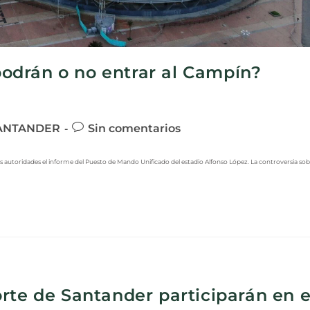
odrán o no entrar al Campín?
ANTANDER
Sin comentarios
utoridades el informe del Puesto de Mando Unificado del estadio Alfonso López. La controversia sob
rte de Santander participarán en e