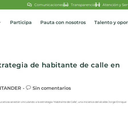
Comunicaciones
Transparencia
Atención y Ser
Participa
Pauta con nosotros
Talento y opo
s
trategia de habitante de calle en
NTANDER
Sin comentarios
tivas se están vinculando a la estrategia ‘Habitante de Calle’, una iniciativa del alcalde Jorge Enrique