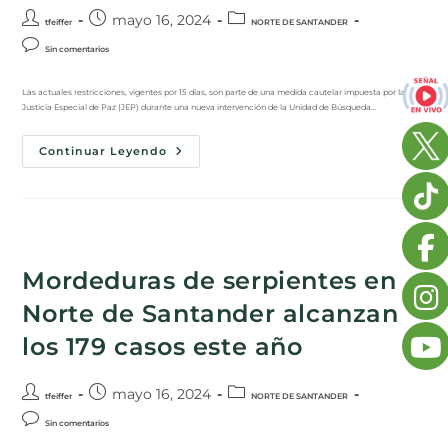
mayo 16, 2024
tfeiffer
NORTE DE SANTANDER
Sin comentarios
Las actuales restricciones, vigentes por 15 días, son parte de una medida cautelar impuesta por la
Justicia Especial de Paz (JEP) durante una nueva intervención de la Unidad de Búsqueda…
Continuar Leyendo
Mordeduras de serpientes en
Norte de Santander alcanzan
los 179 casos este año
mayo 16, 2024
tfeiffer
NORTE DE SANTANDER
Sin comentarios