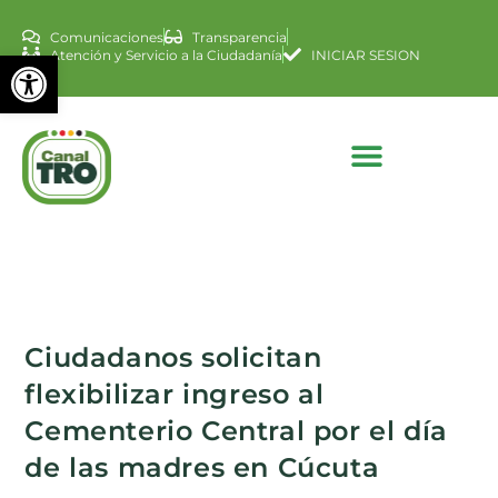
Comunicaciones
Transparencia
Abrir barra de herramienta
Atención y Servicio a la Ciudadanía
INICIAR SESION
Ciudadanos solicitan
flexibilizar ingreso al
Cementerio Central por el día
de las madres en Cúcuta